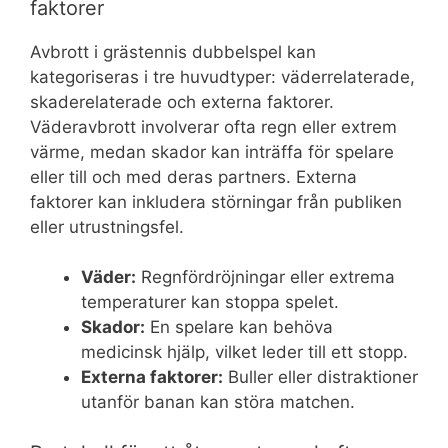
faktorer
Avbrott i grästennis dubbelspel kan
kategoriseras i tre huvudtyper: väderrelaterade,
skaderelaterade och externa faktorer.
Väderavbrott involverar ofta regn eller extrem
värme, medan skador kan inträffa för spelare
eller till och med deras partners. Externa
faktorer kan inkludera störningar från publiken
eller utrustningsfel.
Väder:
Regnfördröjningar eller extrema
temperaturer kan stoppa spelet.
Skador:
En spelare kan behöva
medicinsk hjälp, vilket leder till ett stopp.
Externa faktorer:
Buller eller distraktioner
utanför banan kan störa matchen.