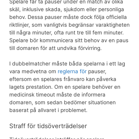
Spelare får ta pauser under en match av olika
skäl, inklusive skada, sjukdom eller personliga
behov. Dessa pauser måste dock följa officiella
riktlinjer, som vanligtvis begränsar varaktigheten
till några minuter, ofta runt tre till fem minuter.
Spelare bör kommunicera sitt behov av en paus
till domaren för att undvika förvirring.
I dubbelmatcher måste båda spelarna i ett lag
vara medvetna om
reglerna för
pauser,
eftersom en spelares frånvaro kan påverka
lagets prestation. Om en spelare behöver en
medicinsk timeout måste de informera
domaren, som sedan bedömer situationen
baserat på allvaret i problemet.
Straff för tidsöverträdelser