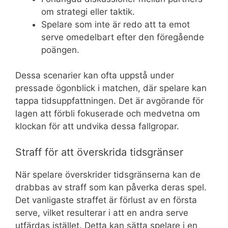
om strategi eller taktik.
Spelare som inte är redo att ta emot
serve omedelbart efter den föregående
poängen.
Dessa scenarier kan ofta uppstå under
pressade ögonblick i matchen, där spelare kan
tappa tidsuppfattningen. Det är avgörande för
lagen att förbli fokuserade och medvetna om
klockan för att undvika dessa fallgropar.
Straff för att överskrida tidsgränser
När spelare överskrider tidsgränserna kan de
drabbas av straff som kan påverka deras spel.
Det vanligaste straffet är förlust av en första
serve, vilket resulterar i att en andra serve
utfärdas istället. Detta kan sätta spelare i en