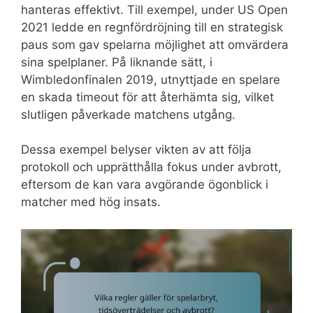
hanteras effektivt. Till exempel, under US Open
2021 ledde en regnfördröjning till en strategisk
paus som gav spelarna möjlighet att omvärdera
sina spelplaner. På liknande sätt, i
Wimbledonfinalen 2019, utnyttjade en spelare
en skada timeout för att återhämta sig, vilket
slutligen påverkade matchens utgång.
Dessa exempel belyser vikten av att följa
protokoll och upprätthålla fokus under avbrott,
eftersom de kan vara avgörande ögonblick i
matcher med hög insats.