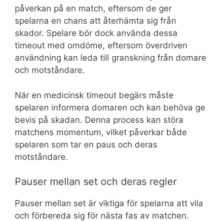
påverkan på en match, eftersom de ger
spelarna en chans att återhämta sig från
skador. Spelare bör dock använda dessa
timeout med omdöme, eftersom överdriven
användning kan leda till granskning från domare
och motståndare.
När en medicinsk timeout begärs måste
spelaren informera domaren och kan behöva ge
bevis på skadan. Denna process kan störa
matchens momentum, vilket påverkar både
spelaren som tar en paus och deras
motståndare.
Pauser mellan set och deras regler
Pauser mellan set är viktiga för spelarna att vila
och förbereda sig för nästa fas av matchen.