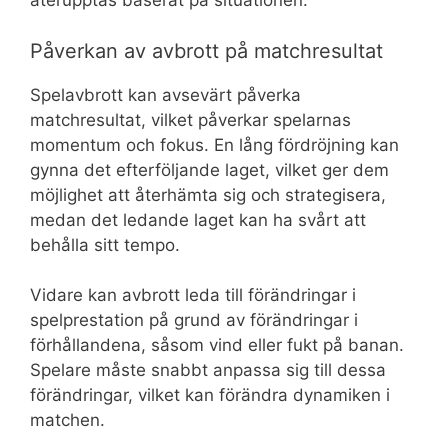
återupptas baserat på situationen.
Påverkan av avbrott på matchresultat
Spelavbrott kan avsevärt påverka
matchresultat, vilket påverkar spelarnas
momentum och fokus. En lång fördröjning kan
gynna det efterföljande laget, vilket ger dem
möjlighet att återhämta sig och strategisera,
medan det ledande laget kan ha svårt att
behålla sitt tempo.
Vidare kan avbrott leda till förändringar i
spelprestation på grund av förändringar i
förhållandena, såsom vind eller fukt på banan.
Spelare måste snabbt anpassa sig till dessa
förändringar, vilket kan förändra dynamiken i
matchen.