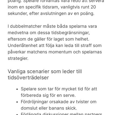
poäng. Spelare förväntas vara redo att servera
inom en specifik tidsram, vanligtvis runt 20
sekunder, efter avslutningen av en poäng.
I dubbelmatcher måste båda spelarna vara
medvetna om dessa tidsbegränsningar,
eftersom de gäller för laget som helhet.
Underlåtenhet att följa kan leda till straff som
påverkar matchens momentum och spelarnas
strategier.
Vanliga scenarier som leder till
tidsöverträdelser
Spelare som tar för mycket tid för att
förbereda sig för en serve.
Fördröjningar orsakade av tvister om
domslut eller banans skick.
Förlängda diskussioner mellan partners