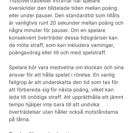
Tidsöverträdelser inträffar när spelare
överskrider den tilldelade tiden mellan poäng
eller under pauser. Den standardtid som tillåts
är vanligtvis runt 20 sekunder mellan poäng och
några minuter för pauser. Om en spelare
konsekvent överträder dessa tidsgränser kan
de möta straff, som kan inkludera varningar,
poängavdrag eller till och med spelstraff.
Spelare bör vara medvetna om klockan och sina
ansvar för att hålla spelet i rörelse. En vanlig
fallgrop är att underskatta den tid som tas för
att förbereda sig för nästa poäng, vilket kan
leda till onödiga straff. Att upprätthålla ett jämnt
tempo hjälper inte bara till att undvika
överträdelser utan håller också motståndarna
på tårna.