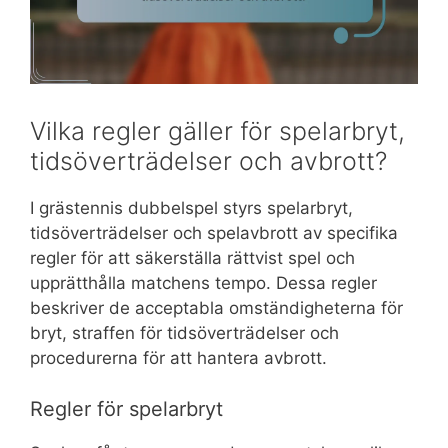
Vilka regler gäller för spelarbryt,
tidsöverträdelser och avbrott?
I grästennis dubbelspel styrs spelarbryt,
tidsöverträdelser och spelavbrott av specifika
regler för att säkerställa rättvist spel och
upprätthålla matchens tempo. Dessa regler
beskriver de acceptabla omständigheterna för
bryt, straffen för tidsöverträdelser och
procedurerna för att hantera avbrott.
Regler för spelarbryt