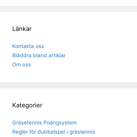
Länkar
Kontakta oss
Bläddra bland artiklar
Om oss
Kategorier
Gräsetennis Poängsystem
Regler för dubbelspel i grästennis