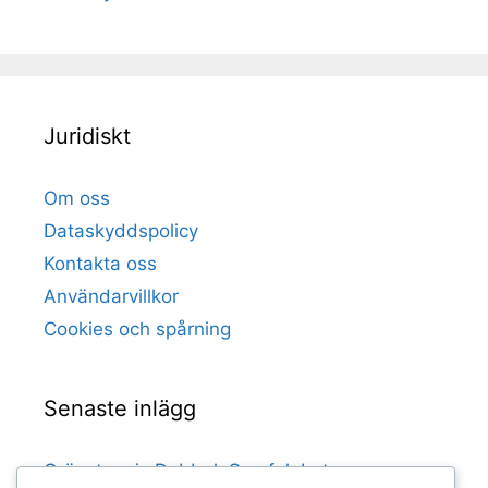
Juridiskt
Om oss
Dataskyddspolicy
Kontakta oss
Användarvillkor
Cookies och spårning
Senaste inlägg
Gräsetennis Dubbel: Servfel, Letservar,