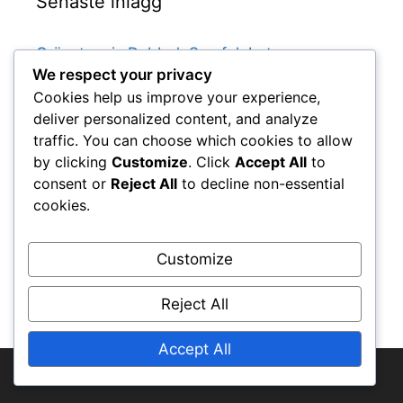
Senaste inlägg
Gräsetennis Dubbel: Servfel, Letservar,
We respect your privacy
Feltyper
Cookies help us improve your experience,
Gräsetennis singlar: Utrustningsregler,
deliver personalized content, and analyze
Banans specifikationer, Spelarens klädsel
traffic. You can choose which cookies to allow
Gräsetennispoäng: Historisk poängsättning,
by clicking
Customize
. Click
Accept All
to
Traditionella format, Poängsättningens
consent or
Reject All
to decline non-essential
utveckling
cookies.
Gräsetennispoäng: Spelarens uppträdande,
Poängtvister, Osportsligt beteende
Customize
Gräsetennis Dubbel: Spelarbrott,
Tidsöverträdelser, Spelavbrott
Reject All
Accept All
© 2025 johannaeo.se • All rights reserved