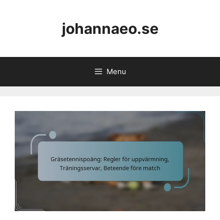
Skip
to
johannaeo.se
content
Menu