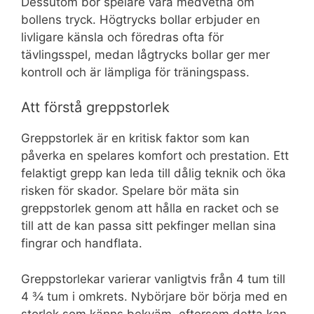
Dessutom bör spelare vara medvetna om
bollens tryck. Högtrycks bollar erbjuder en
livligare känsla och föredras ofta för
tävlingsspel, medan lågtrycks bollar ger mer
kontroll och är lämpliga för träningspass.
Att förstå greppstorlek
Greppstorlek är en kritisk faktor som kan
påverka en spelares komfort och prestation. Ett
felaktigt grepp kan leda till dålig teknik och öka
risken för skador. Spelare bör mäta sin
greppstorlek genom att hålla en racket och se
till att de kan passa sitt pekfinger mellan sina
fingrar och handflata.
Greppstorlekar varierar vanligtvis från 4 tum till
4 ¾ tum i omkrets. Nybörjare bör börja med en
storlek som känns bekväm, eftersom detta kan