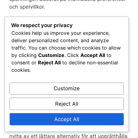
och spelvillkor.
Att matcha spelarens färdighetsnivåer
We respect your privacy
Cookies help us improve your experience,
När man väljer utrustning är det avgörande att
deliver personalized content, and analyze
ta hänsyn till färdighetsnivåerna hos alla
traffic. You can choose which cookies to allow
spelare som är involverade i dubbel. Omatchad
by clicking
Customize
. Click
Accept All
to
utrustning kan leda till frustration och hindra
consent or
Reject All
to decline non-essential
samarbetet. Nybörjare bör använda mer
cookies.
förlåtande racketar och bollar, medan
avancerade spelare kan välja utrustning som
Customize
förstärker deras styrkor.
Reject All
Att koordinera utrustningsval mellan partnerna
kan också förbättra den övergripande
Accept All
prestationen. Till exempel, om en spelare
använder en tung racket, kan den andra dra
nytta av ett lättare alternativ för att upprätthålla